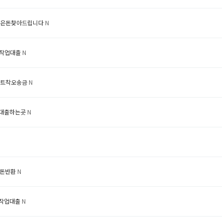
 잃은돈찾아드립니다
N
자작업대출
N
사이트착오송금
N
작업대출하는곳
N
은돈반환
N
세작업대출
N