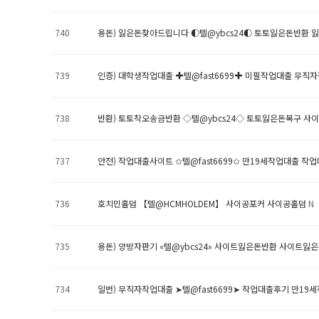
740
용돈) 잃은돈찾아드립니다 ◐텔@ybcs24◐ 토토잃은돈반환
739
인증) 대학생작업대출 ✚텔@fast6699✚ 미필작업대출 무직
738
반환) 토토착오송금반환 ◇텔@ybcs24◇ 토토잃은돈복구 
737
안전) 작업대출사이트 ✩텔@fast6699✩ 만19세작업대출 
736
호치민홀덤 【텔@HCMHOLDEM】 사이공포커 사이공홀덤
N
735
용돈) 양방자판기 «텔@ybcs24» 사이트잃은돈반환 사이트잃
734
일번) 무직자작업대출 ➤텔@fast6699➤ 작업대출후기 만19