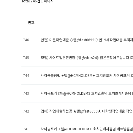
Total 746건
1 페이지
번호
746
안전) 미필작업대출 ◇텔@fast6699◇ 만19세작업대출 무
745
모집) 사이트잃은돈반환 ⦇텔@ybcs24⦈ 잃은돈찾아드립니다
744
사이공홀덤펍 ✦텔@HCMHOLDEM✦ 호치민포커 사이공포커
743
사이공포커 ⟪텔@HCMHOLDEM⟫ 호치민홀덤 호치민캐시홀덤
742
업체) 작업대출하는곳 ★텔@fast6699★ 대학생작업대출 작
741
사이공포커 ✧텔@HCMHOLDEM✧ 호치민캐시홀덤 베트남홀