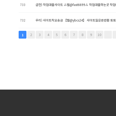
733
급전) 작업대출사이트 ⁂텔@fast6699⁂ 작업대출하는곳 
732
우리) 사이트착오송금 【텔@ybcs24】 사이트잃은돈반환 토
2
3
4
5
6
7
8
9
10
1