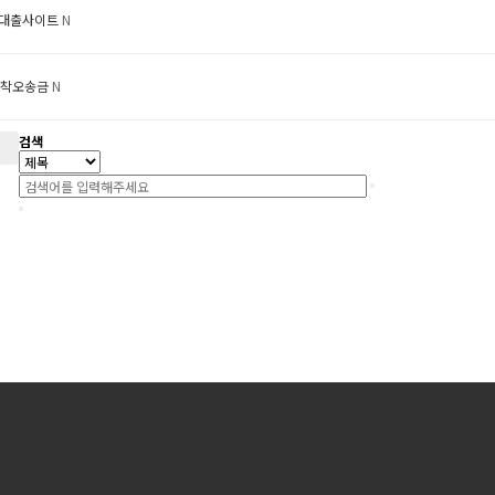
작업대출사이트
N
토착오송금
N
검색