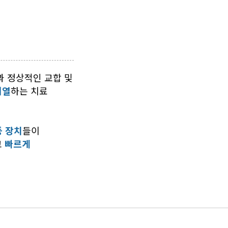
과 정상적인 교합 및
배열
하는 치료
등 장치
들이
고
빠르게