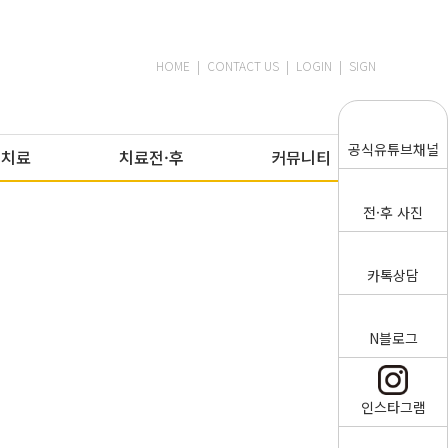
HOME
|
CONTACT US
|
LOGIN
|
SIGN
공식유튜브채널
미치료
치료전·후
커뮤니티
전·후 사진
카톡상담
N블로그
인스타그램