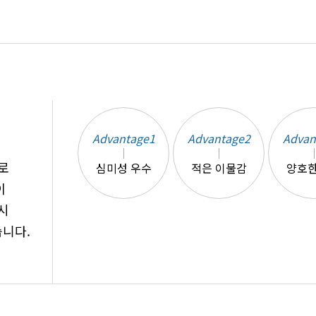
Advantage1
Advantage2
Advan
로
심미성 우수
적은 이물감
양호한
이
시
습니다.