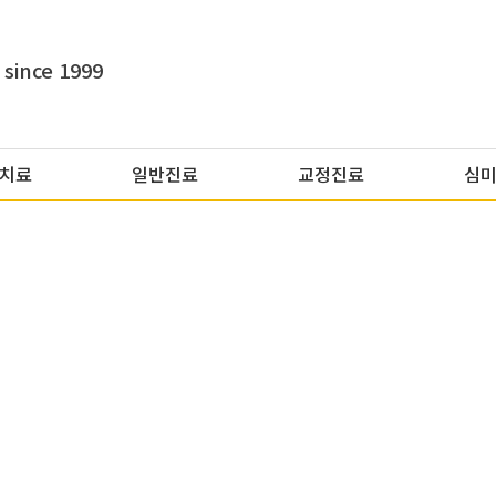
since 1999
치료
일반진료
교정진료
심
HYO DENTAL CLINIC
교정진료
"기본과 원칙을 바탕으로한 진료를 하겠습니다."