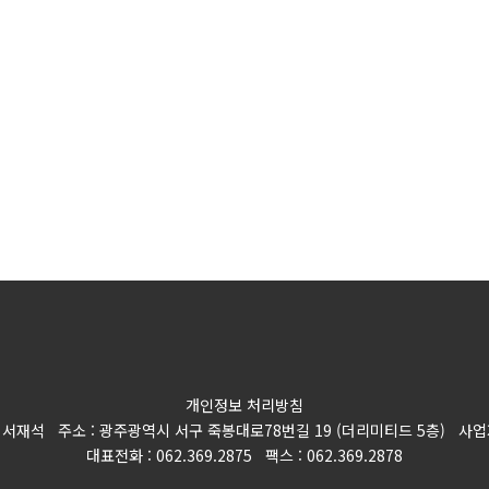
개인정보 처리방침
 서재석 주소 : 광주광역시 서구 죽봉대로78번길 19 (더리미티드 5층) 사업자등록
대표전화 : 062.369.2875 팩스 : 062.369.2878